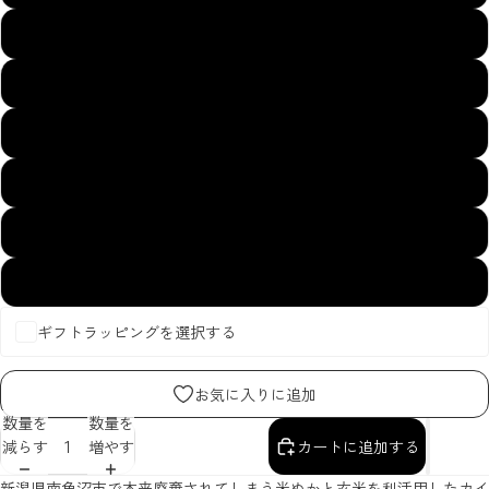
010白磁-B
700千草色-B
963イチゴBL
914ブルーストライプ
000生成色
900ギンガムCH
ギフトラッピングを選択する
お気に入りに追加
数量を
数量を
減らす
増やす
カートに追加する
新潟県南魚沼市で本来廃棄されてしまう米ぬかと玄米を利活用したカイ