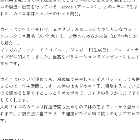
ロの製造・販売を行っている
「accos（アッコス）」
とのコラボで生ま
れた、カイロ本体とカバーのセット商品。
カバーはすべてハギレで、aoオリジナルのしっとりやわらかなコット
ンシルクミニ裏毛（A/全1色）と、定番のなめらか天竺（B/全4色）か
ら新たに、
ギンガムチェック、イチゴブルー、ジャガード(生成色)、ブルーストラ
イプが仲間入りしました。豊富なバリエーションでプレゼントにもおす
すめです。
カイロはレンジで温めても、冷蔵庫で冷やしてアイスパットとしても使
えるので一年中活躍します。天然のよもぎや唐辛子、粗塩も入っている
ので温めると驚くほどしっとりポカポカで、よもぎの香りが心までほぐ
してくれます。
大判サイズのカイロは保温時間も長めなので体の芯までしっかり温めら
れます。お腹や腰に当てたり、生理痛がひどい時に使うのもおすすめで
す。
----------------------------------------------------