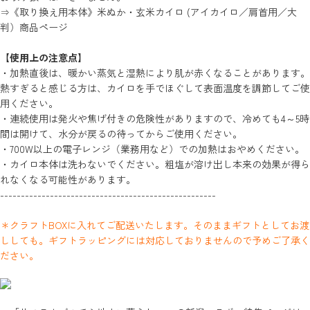
⇒
《取り換え用本体》米ぬか・玄米カイロ (アイカイロ／肩首用／大
判）商品ページ
【使用上の注意点】
・加熱直後は、暖かい蒸気と湿熱により肌が赤くなることがあります。
熱すぎると感じる方は、カイロを手でほぐして表面温度を調節してご使
用ください。
・連続使用は発火や焦げ付きの危険性がありますので、冷めても4～5時
間は開けて、水分が戻るの待ってからご使用ください。
・700W以上の電子レンジ（業務用など）での加熱はおやめください。
・カイロ本体は洗わないでください。粗塩が溶け出し本来の効果が得ら
れなくなる可能性があります。
----------------------------------------------------
＊クラフトBOXに入れてご配送いたします。そのままギフトとしてお渡
ししても。ギフトラッピングには対応しておりませんので予めご了承く
ださい。