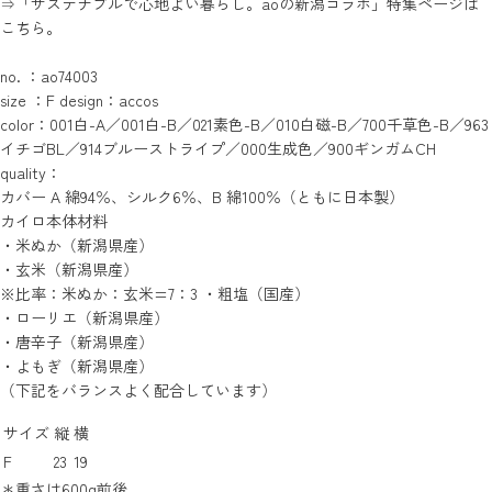
⇒
「サステナブルで心地よい暮らし。aoの新潟コラボ」特集ページは
こちら。
no. ：ao74003
size ：F design：
accos
color：001白-A／001白-B／021素色-B／010白磁-B／700千草色-B／963
イチゴBL／914ブルーストライプ／000生成色／900ギンガムCH
quality：
カバー A 綿94％、シルク6％、B 綿100％（ともに日本製）
カイロ本体材料
・米ぬか（新潟県産）
・玄米（新潟県産）
※比率：米ぬか：玄米=7：3 ・粗塩（国産）
・ローリエ（新潟県産）
・唐辛子（新潟県産）
・よもぎ（新潟県産）
（下記をバランスよく配合しています）
サイズ
縦
横
F
23
19
＊重さは600g前後