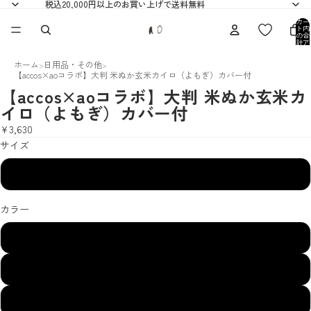
税込20,000円以上のお買い上げで送料無料
カー
ト内
の合
計ア
イテ
ム
数: 0
ホーム
日用品・その他
>
>
【accos×aoコラボ】大判 米ぬか玄米カイロ（よもぎ）カバー付
【accos×aoコラボ】大判 米ぬか玄米カ
イロ（よもぎ）カバー付
¥3,630
サイズ
F
カラー
001白-A
001白-B
021素色-B