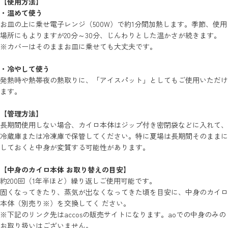
【使用方法】
・温めて使う
お皿の上に乗せ電子レンジ（500W）で約1分間加熱します。季節、使用
場所にもよりますが20分～30分、じんわりとした温かさが続きます。
※カバーはそのままお皿に乗せても大丈夫です。
・冷やして使う
発熱時や熱帯夜の熱取りに、「アイスパット」としてもご使用いただけ
ます。
【管理方法】
長期間使用しない場合、カイロ本体はジップ付き密閉袋などに入れて、
冷蔵庫または冷凍庫で保管してください。特に夏場は長期間そのままに
しておくと中身が変質する可能性があります。
【中身のカイロ本体 お取り替えの目安】
約200回（1年半ほど）繰り返しご使用可能です。
固くなってきたり、蒸気が出なくなってきた頃を目安に、中身のカイロ
本体（別売り※）を交換してく ださい。
※下記のリンク先はaccosの販売サイトになります。aoでの中身のみの
お取り扱いはございません。